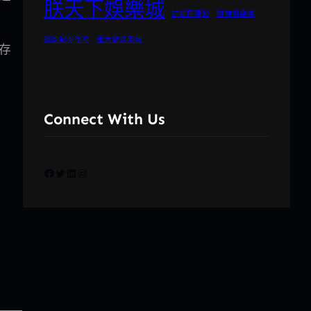
朕天下娛樂城
討論區運彩
財神娛樂城
運動彩券單場
金大發娛樂城
存
Connect With Us
Facebook
X
LinkedIn
Instagram