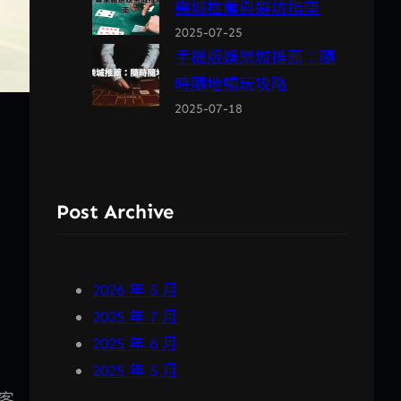
樂城推薦與避坑指南
2025-07-25
手機版娛樂城推薦：隨
時隨地暢玩攻略
2025-07-18
Post Archive
2026 年 5 月
2025 年 7 月
2025 年 6 月
2025 年 5 月
客