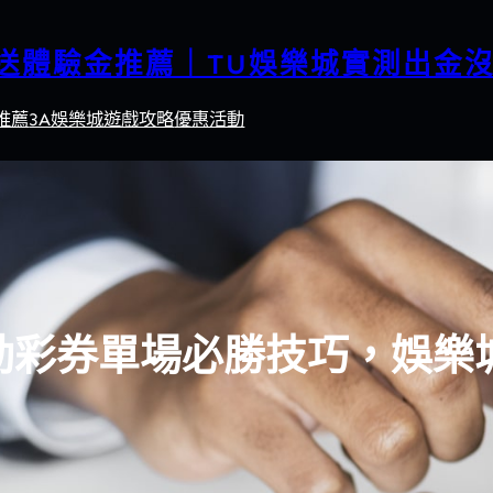
送體驗金推薦｜TU娛樂城實測出金
推薦
3A娛樂城遊戲攻略
優惠活動
動彩券單場必勝技巧，娛樂