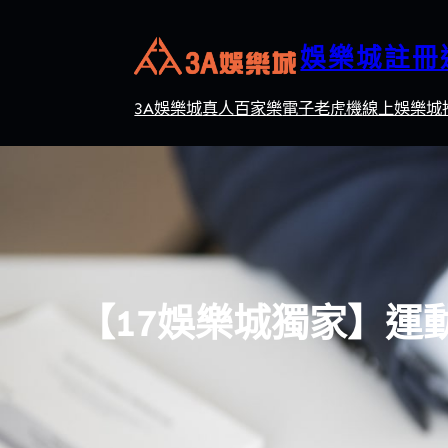
跳
至
娛樂城註冊
主
要
3A娛樂城
真人百家樂
電子老虎機
線上娛樂城
內
容
【17娛樂城獨家】運