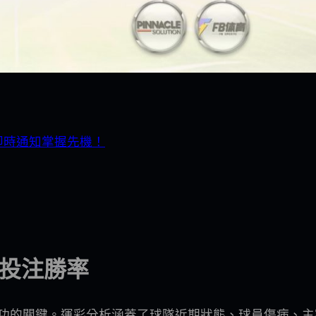
即時通知掌握先機！
投注勝率
功的關鍵。運彩分析涵蓋了球隊近期狀態、球員傷病、主