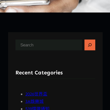
搜
尋
Recent Categories
2026世界盃
3A娛樂城
539擋牌通知