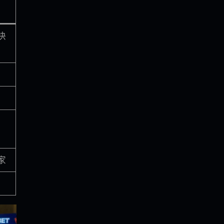
快
家
機