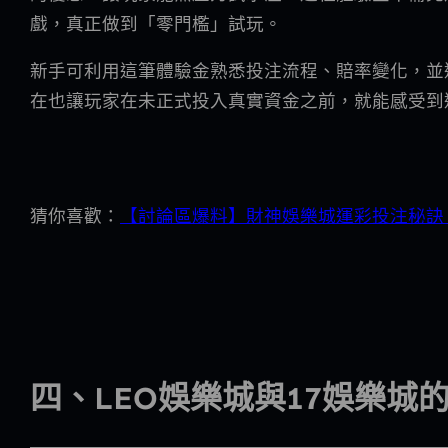
戲，真正做到「零門檻」試玩。
新手可利用這筆體驗金熟悉投注流程、賠率變化，並
在也讓玩家在未正式投入真實資金之前，就能感受到
猜你喜歡：
【討論區爆料】財神娛樂城運彩投注秘訣，
四、LEO娛樂城與17娛樂城