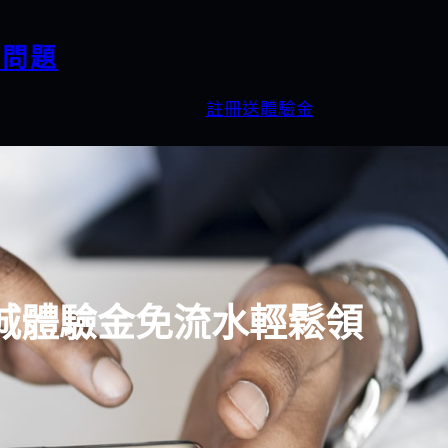
沒問題
註冊送體驗金
城體驗金免流水輕鬆領