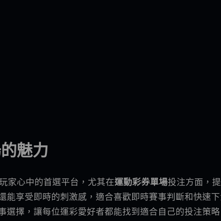
場的魅力
玩家心中的首選平台，尤其在
運動彩券單場
投注方面，提
還能享受即時的刺激感，適合喜歡即時賽事判斷和快速下
賽事選擇，讓每位運彩愛好者都能找到適合自己的投注策略