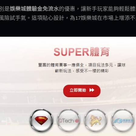
別是
娛樂城體驗金免流水
的優惠，讓新手玩家能夠輕鬆體
風險試手氣。這項貼心設計，為17娛樂城在市場上增添不