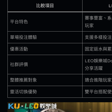
比較項目
賽事豐富、系
平台特色
玩家
單場投注體驗
支援多樣投注
優惠活動
固定返水與累
LEO娛樂城D
社群評價
分享活躍
整體推薦對象
適合進階玩家
靈活切換優勢
雙平台搭配使