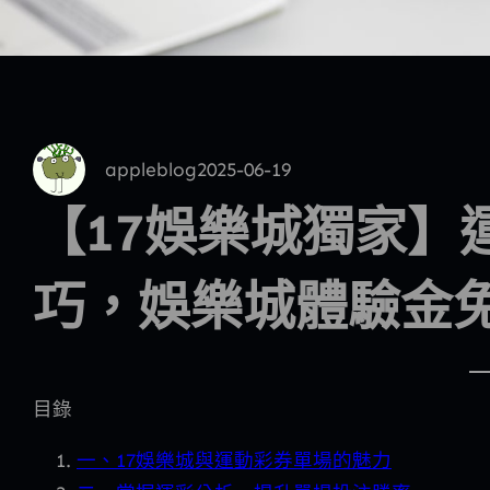
appleblog
2025-06-19
【17娛樂城獨家】
巧，娛樂城體驗金
目錄
一、17娛樂城與運動彩券單場的魅力