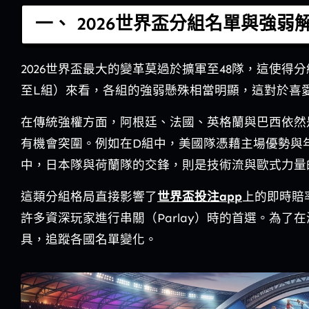
一、 2026世界盃分組名單與強弱
2026世界盃最大的變革莫過於擴軍至48隊，這使得
至L組）來看，各組的強弱懸殊相當明顯，這對於喜
在傳統強權方面，阿根廷、法國、英格蘭與巴西依然
有機會突圍。例如在D組中，美國隊憑藉主場優勢與
中，日本隊與荷蘭隊的交鋒，則是技術流與歐式力量
這類分組格局直接影響了
世界盃投注app
上的即時賠
許多資深玩家進行串關（Parlay）時的首選。為
具，追蹤各國名單變化。