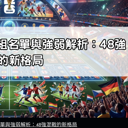
組名單與強弱解析：48強混戰的新格局