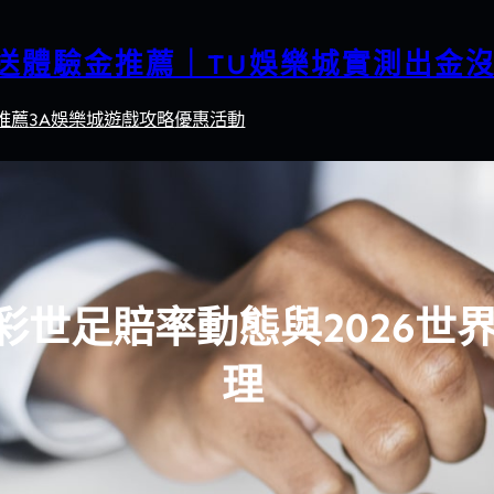
送體驗金推薦｜TU娛樂城實測出金
推薦
3A娛樂城遊戲攻略
優惠活動
彩世足賠率動態與2026世
理