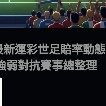
最新運彩世足賠率動態
組強弱對抗賽事總整理